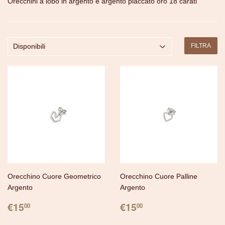
Orecchini a lobo in argento e argento placcato oro 18 carati
FILTRA
Orecchino Cuore Geometrico
Orecchino Cuore Palline
Argento
Argento
PREZZO
€15.00
PREZZO
€15.00
€15
€15
00
00