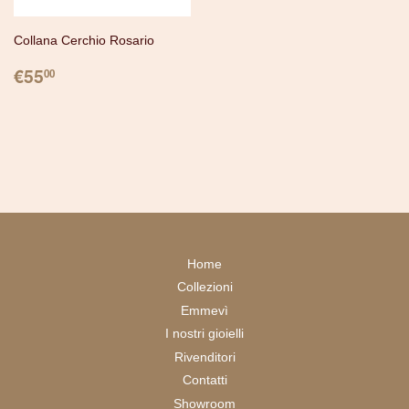
Collana Cerchio Rosario
PREZZO
€55.00
€55
00
Home
Collezioni
Emmevì
I nostri gioielli
Rivenditori
Contatti
Showroom