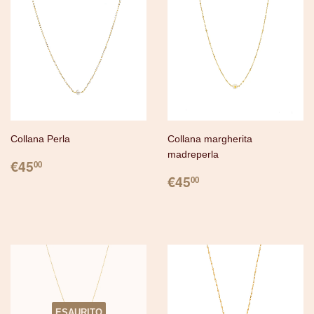
Collana Perla
Collana margherita
madreperla
PREZZO
€45.00
€45
00
PREZZO
€45.00
€45
00
ESAURITO