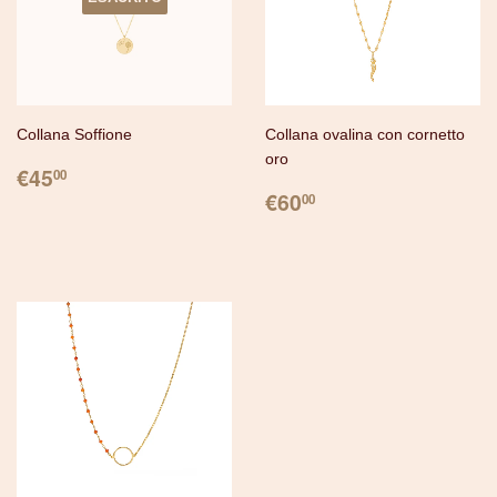
Collana Soffione
Collana ovalina con cornetto
oro
PREZZO
€45.00
€45
00
PREZZO
€60.00
€60
00