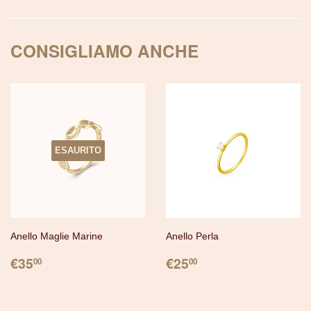
con
Pinterest
CONSIGLIAMO ANCHE
ESAURITO
Anello Maglie Marine
Anello Perla
PREZZO
€35.00
PREZZO
€25.00
€35
€25
00
00