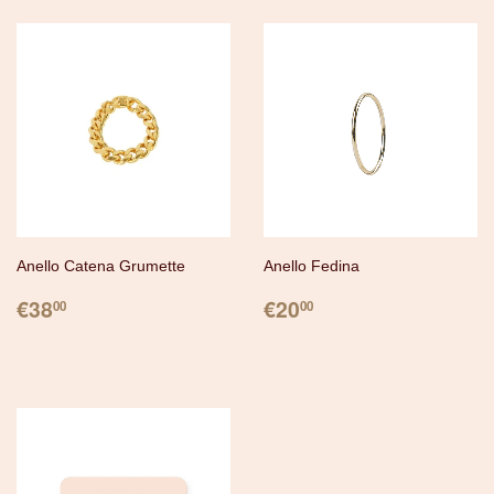
Anello Catena Grumette
Anello Fedina
PREZZO
€38.00
PREZZO
€20.00
€38
€20
00
00