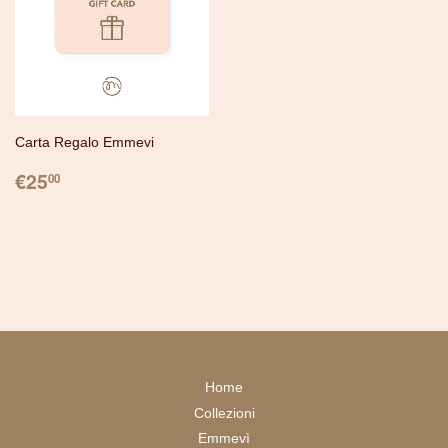
Carta Regalo Emmevi
PREZZO
€25.00
€25
00
Home
Collezioni
Emmevì