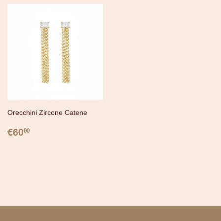
Orecchini Zircone Catene
PREZZO
€60.00
€60
00