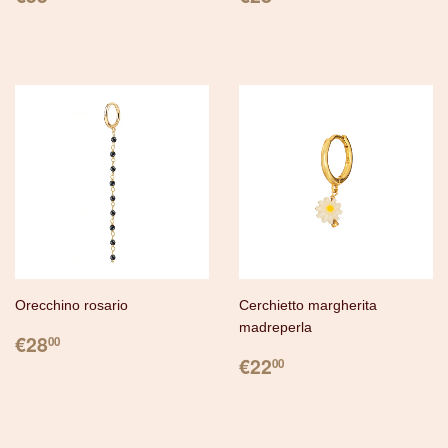
Orecchino rosario
Cerchietto margherita
madreperla
PREZZO
€28.00
€28
00
PREZZO
€22.00
€22
00