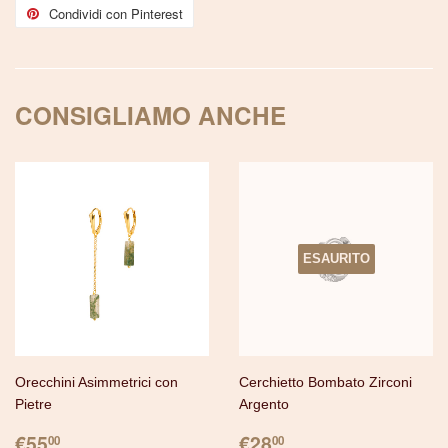
con
con
Condividi con Pinterest
Condividi
Facebook
Twitter
con
Pinterest
CONSIGLIAMO ANCHE
ESAURITO
Orecchini Asimmetrici con
Cerchietto Bombato Zirconi
Pietre
Argento
PREZZO
€55.00
PREZZO
€28.00
€55
€28
00
00