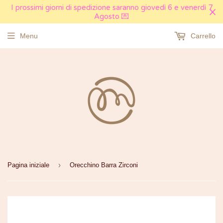
I prossimi giorni di spedizione saranno giovedì 6 e venerdì 7
Agosto 💌
Menu
Carrello
›
Pagina iniziale
Orecchino Barra Zirconi