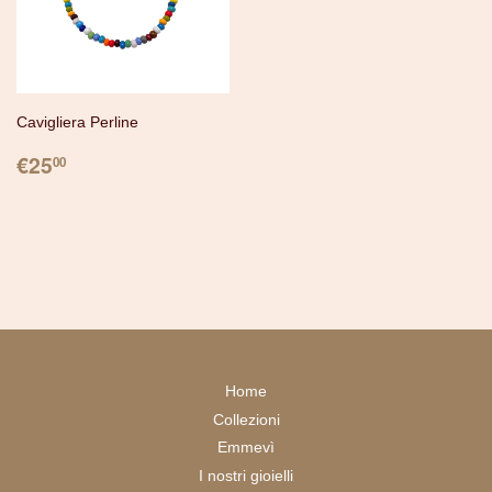
Cavigliera Perline
PREZZO
€25.00
€25
00
Home
Collezioni
Emmevì
I nostri gioielli