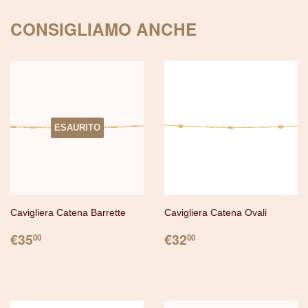
Pinterest
CONSIGLIAMO ANCHE
ESAURITO
Cavigliera Catena Barrette
Cavigliera Catena Ovali
PREZZO
€35.00
PREZZO
€32.00
€35
€32
00
00