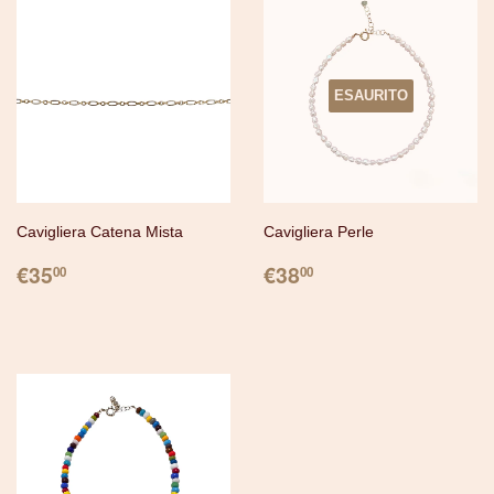
ESAURITO
Cavigliera Catena Mista
Cavigliera Perle
PREZZO
€35.00
PREZZO
€38.00
€35
€38
00
00